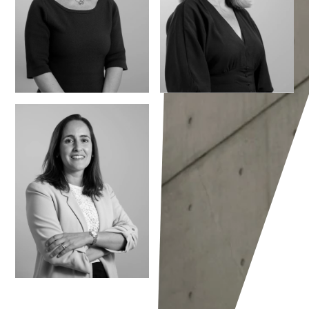
Magdalena
Sofia de Sousa
Ivanova Ilieva
Caetano