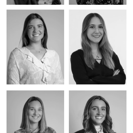
Sara Santos Ribas
Lisa Altmann
Maria Grácio
Marta Ferreira Biu
Afonso