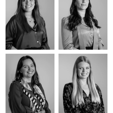
Catarina Azevedo
Ricardo Marcos
Rita Sousa
Márcia Regalo
Carvalho
Ferreira