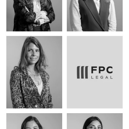
Maria José
Catarina Cunha
Andrade Campos
Madaleno