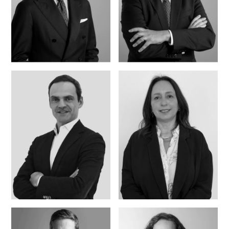
Pedro Amaral e
Pedro Simões Dias
Almeida
Ricardo Costa
Isabel Andrade de