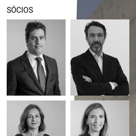
SÓCIOS
Nuno Moura
Rui Simões
Roldão