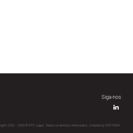
Siga-nos
ight 2022 - 2026 © FPC Legal. Todos os direitos reservados. Created by
SOFTWAY
.