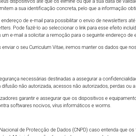
us dispositivos até que os elimine ou que a sua data de valida
em a sua identificação concreta, pelo que a informação obti
 endereço de e-mail para possibilitar o envio de newsletters at
tters. Pode fazê-lo ao seleccionar o link para esse efeito inclu
os um e-mail a solicitar a remoção para o seguinte endereço de e
 enviar o seu Curriculum Vitae, iremos manter os dados que nos
gurança necessárias destinadas a assegurar a confidencialid
difusão não autorizada, acessos não autorizados, perdas ou a
lizadores garantir e assegurar que os dispositivos e equipament
ra softwares nocivos, vírus informáticos e worms.
Nacional de Protecção de Dados (CNPD) caso entenda que os 